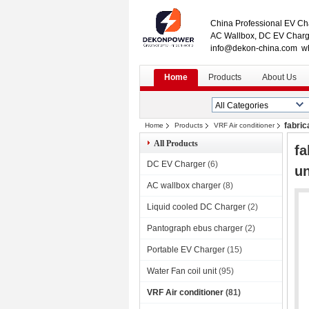
China Professional EV Cha
AC Wallbox, DC EV Charge
info@dekon-china.com w
Home
Products
About Us
fabric
Home
Products
VRF Air conditioner
All Products
fa
DC EV Charger
(6)
un
AC wallbox charger
(8)
Liquid cooled DC Charger
(2)
Pantograph ebus charger
(2)
Portable EV Charger
(15)
Water Fan coil unit
(95)
VRF Air conditioner
(81)