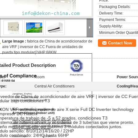
Price:
Packaging Details:
Delivery Time:
Payment Terms:
Supply Ability:
Minimum Order Quantit
Large Image :
fabrica de China de acondicionador de
Contact Now
aire VRF | inversor de CC Fuera de unidades de
puerta tipo modular|24HP 68KW
tailed Product Description
se:
Room
Power Sour
ype:
Central Air Conditioners
Cooling/Hea
veedor de China de acondicionador de aire VRF | inversor de CC Fuer
ular bajo condiciones T3
ON VRF acondicionador de aire X serie Full DC Inverter technology
mpresor DC Hitachi
peratura de trabajo de -5 a 52 grados, condiciones T3
istema de tubería ahora, y el sistema de 3 tuberías que viene pronto.
eño modular, puede ser máximo 3 módulos conectados juntos.
ulo sencillo: 8/10/12/14/16/20 / 22HP
dulo combinado: 24HQ hasta 66HP