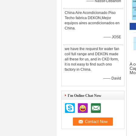
—— Nassif-Lebanon
China Aire Acondicionado Piso
Techo fabrica DEKON,Mejor
equipos aires acondicionados en
China.
—— JOSE
we have the request for water fan
coil full range and DEKON made
all these for us, and in CKD form,
A c
it is not easy to find such ono
Cap
factory in China.
Mo
—— David
I'm Online Chat Now