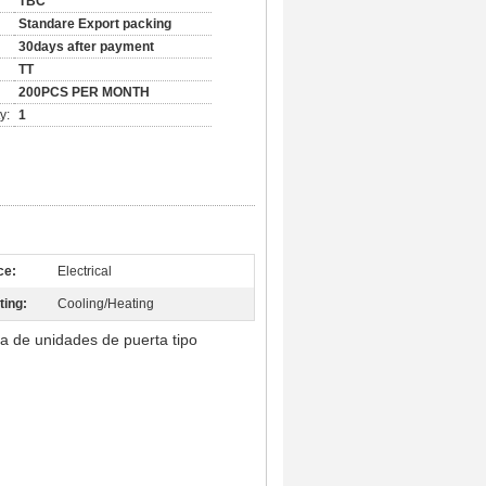
TBC
Standare Export packing
30days after payment
TT
200PCS PER MONTH
y:
1
ce:
Electrical
ting:
Cooling/Heating
a de unidades de puerta tipo