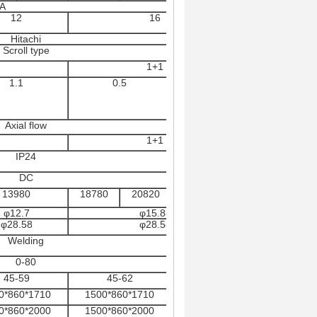
A
12
16
Hitachi
Scroll type
1+1
1.1
0.5
0.5
Axial flow
1+1
IP24
DC
13980
18780
20820
22020
φ12.7
φ15.88
φ28.58
φ28.58
Welding
0-80
45-59
45-62
45-63
0*860*1710
1500*860*1710
1500*860*1710
0*860*2000
1500*860*2000
1500*860*2000