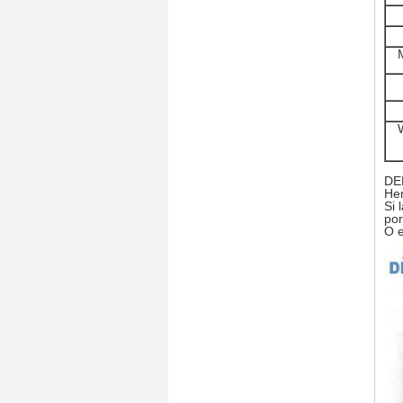
DEK
Hem
Si 
por
O e