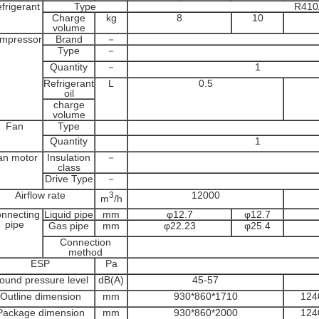
frigerant
Type
R410
Charge
kg
8
10
volume
mpressor
Brand
－
Type
－
Quantity
－
1
Refrigerant
L
0.5
oil
charge
volume
Fan
Type
Quantity
1
an motor
Insulation
－
class
Drive Type
－
Airflow rate
12000
3
m
/h
nnecting
Liquid pipe
mm
φ12.7
φ12.7
pipe
Gas pipe
mm
φ22.23
φ25.4
Connection
method
ESP
Pa
ound pressure level
dB(A)
45-57
Outline dimension
mm
930*860*1710
124
Package dimension
mm
930*860*2000
124