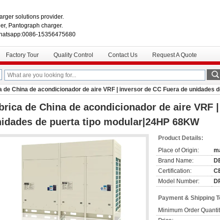
rger solutions provider.
r, Pantograph charger.
hatsapp:0086-15356475680
Factory Tour
Quality Control
Contact Us
Request A Quote
a de China de acondicionador de aire VRF | inversor de CC Fuera de unidades
brica de China de acondicionador de aire VRF 
idades de puerta tipo modular|24HP 68KW
Product Details:
Place of Origin:
ma
Brand Name:
D
Certification:
CE
Model Number:
D
Payment & Shipping 
Minimum Order Quantit