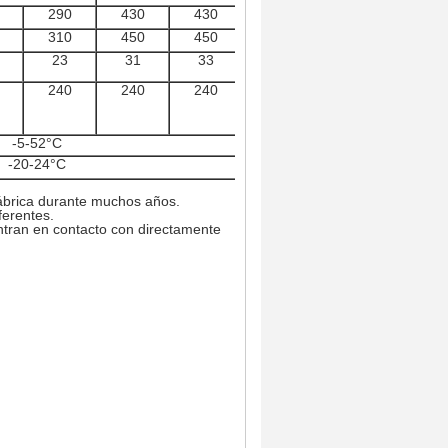
290
430
430
430
310
450
450
450
23
31
33
34
240
240
240
240
-5-52°C
-20-24°C
ábrica durante muchos años.
erentes.
entran en contacto con directamente