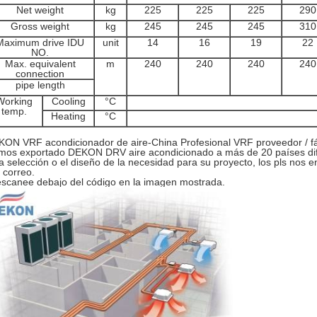
Net weight
kg
225
225
225
290
Gross weight
kg
245
245
245
310
Maximum drive IDU
unit
14
16
19
22
NO.
Max. equivalent
m
240
240
240
240
connection
pipe length
Working
Cooling
°C
temp.
Heating
°C
ON VRF acondicionador de aire-China Profesional VRF proveedor / f
os exportado DEKON DRV aire acondicionado a más de 20 países dif
la selección o el diseño de la necesidad para su proyecto, los pls nos 
 correo.
scanee debajo del código en la imagen mostrada.