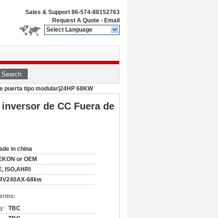
Sales & Support
86-574-88152763
Request A Quote
-
Email
Select Language
Search
 de puerta tipo modular|24HP 68KW
| inversor de CC Fuera de
de in china
EKON or OEM
, ISO,AHRI
RV240AX-68kw
Terms:
y:
TBC