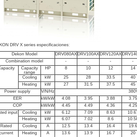
ON DRV X series especificaciones:
Dekon Model
DRV080AX
DRV100AX
DRV120AX
DRV14
Combination model
-
-
-
-
apacity
Capacity
HP
8
10
12
14
range
Cooling
kW
25
28
33.5
40
Heating
kW
27
31.5
37.5
45
Power supply
V/N/Hz
380
EER
kW/kW
4.08
3.95
3.88
3.7
COP
kW/kW
4.45
4.49
4.36
4.2
ted input
Cooling
kW
6.12
7.09
8.63
10.6
Heating
kW
6.07
7.02
8.6
10.5
Rated
Cooling
A
12.5
13.4
16.4
19.
current
Heating
A
13.6
13.9
16.7
20