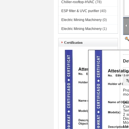
Chiller-rooftop-HVAC
(78)
ESP filter & UVC purifier
(40)
Electric Mining Machinery
(0)
Electric Mining Machinery
(1)
Certification
De
U
T
Pro
mod
DEK
Co
Tem
2 s
Dis
Mód
Mó