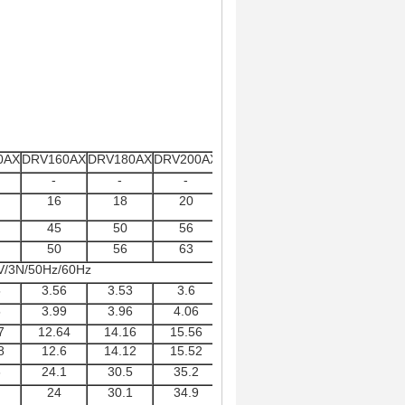
0AX
DRV160AX
DRV180AX
DRV200AX
DRV220AX
-
-
-
-
16
18
20
22
45
50
56
61.5
50
56
63
69
V/3N/50Hz/60Hz
5
3.56
3.53
3.6
3.68
5
3.99
3.96
4.06
4.14
7
12.64
14.16
15.56
16.71
8
12.6
14.12
15.52
16.65
6
24.1
30.5
35.2
40
24
30.1
34.9
35